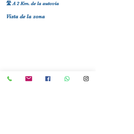
🛣 A 2 Km. de la autovía
Vista de la zona
Pincha aquí
✓
Ubicación exacta
Planos y precios