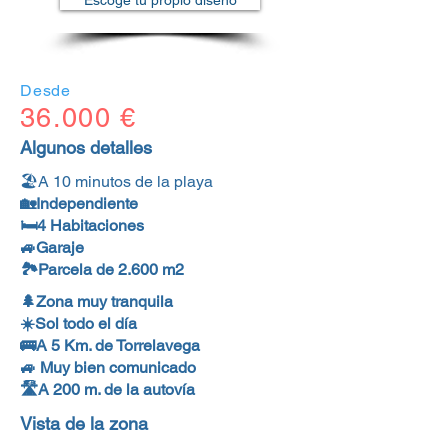
Escoge tu propio diseño
Desde
36.000 €
Algunos detalles
🏖A 10 minutos de la playa
🏡Independiente
🛏4 Habitaciones
🚙Garaje
🏞Parcela de 2.600 m2
🌲Zona muy tranquila
☀️Sol todo el día
🚌A 5 Km. de Torrelavega
🚙 Muy bien comunicado
🛣A 200 m. de la autovía
Vista de la zona