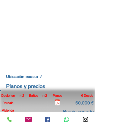
Ubicación exacta ✓
Planos y precios
Opciones
m2
Baños
m2
Planos
€ Desde
60.000 €
Parcela
Vivienda
Precio cerrado
Precios sin impuestos