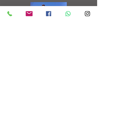
LAS PRESILLAS
12 Chalets adosados e
independientes de estilo
montañés
Más información
VARGAS
9 Chalets independientes con